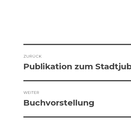
Beitragsnavigation
ZURÜCK
Publikation zum Stadtju
Vorheriger
Beitrag:
WEITER
Buchvorstellung
Nächster
Beitrag: