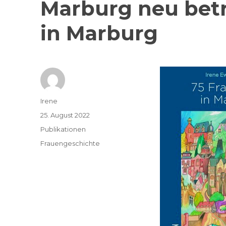
Marburg neu betr
in Marburg
Autor
Irene
Veröffentlicht
25. August 2022
am
Kategorien
Publikationen
Schlagwörter
Frauengeschichte