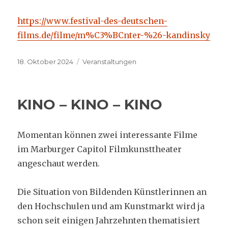
https://www.festival-des-deutschen-
films.de/filme/m%C3%BCnter-%26-kandinsky
Veröffentlicht
Kategorien
18. Oktober 2024
Veranstaltungen
am
KINO – KINO – KINO
Momentan können zwei interessante Filme
im Marburger Capitol Filmkunsttheater
angeschaut werden.
Die Situation von Bildenden Künstlerinnen an
den Hochschulen und am Kunstmarkt wird ja
schon seit einigen Jahrzehnten thematisiert