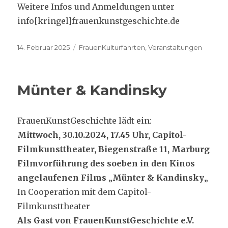
Weitere Infos und Anmeldungen unter
info[kringel]frauenkunstgeschichte.de
Veröffentlicht
Kategorien
14. Februar 2025
FrauenKulturfahrten
,
Veranstaltungen
am
Münter & Kandinsky
FrauenKunstGeschichte lädt ein:
Mittwoch, 30.10.2024, 17.45 Uhr, Capitol-
Filmkunsttheater, Biegenstraße 11, Marburg
Filmvorführung des soeben in den Kinos
angelaufenen Films
„
Münter & Kandinsky
„
In Cooperation mit dem Capitol-
Filmkunsttheater
Als Gast von FrauenKunstGeschichte e.V.