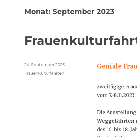
Monat:
September 2023
Frauenkulturfah
Veröffentlicht
24. September 2023
Geniale Fra
am
Kategorien
FrauenKulturfahrten
zweitägige Frau
vom 7.-8.11.2023
Die Ausstellun
Weggefährten
des 16. bis 18. 