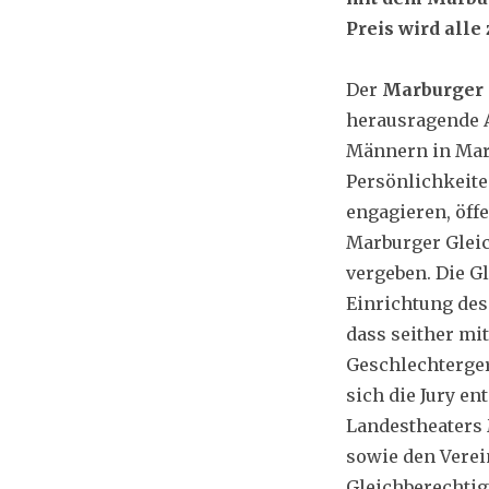
Preis wird alle
Der
Marburger 
herausragende A
Männern in Mar
Persönlichkeite
engagieren, öff
Marburger Gleic
vergeben. Die G
Einrichtung des 
dass seither mit
Geschlechterger
sich die Jury e
Landestheaters
sowie den Vere
Gleichberechtig