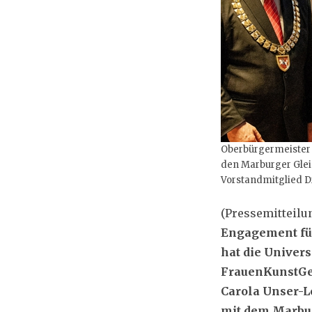
Oberbürgermeister D
den Marburger Glei
Vorstandmitglied D
(Pressemitteilu
Engagement fü
hat die Univers
FrauenKunstGes
Carola Unser-L
mit dem Marbur