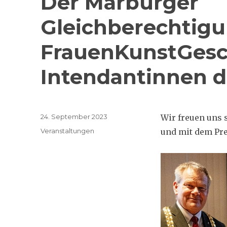
Der Marburger
Gleichberechtigu
FrauenKunstGesc
Intendantinnen 
Veröffentlicht
24. September 2023
Wir freuen uns 
am
Kategorien
Veranstaltungen
und mit dem Pre