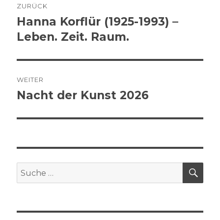
ZURÜCK
Hanna Korflür (1925-1993) –
Vorheriger
Beitrag:
Leben. Zeit. Raum.
WEITER
Nacht der Kunst 2026
Nächster
Beitrag:
SU
Suche
nach: