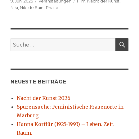
Veröffentlicht
Kategorien
Schlagwörter
9. Juni 2025
Veranstaltungen
Film
,
Nacht der Kunst
,
am
Niki
,
Niki de Saint Phalle
SU
Suche
nach:
NEUESTE BEITRÄGE
Nacht der Kunst 2026
Spurensuche: Feministische Frauenorte in
Marburg
Hanna Korflür (1925-1993) – Leben. Zeit.
Raum.